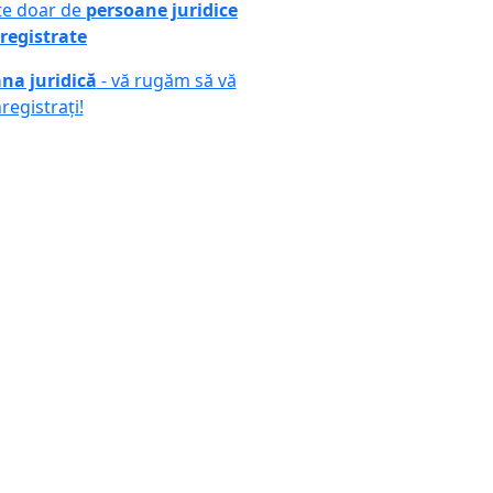
ute doar de
persoane juridice
registrate
na juridică
- vă rugăm să vă
nregistrați!