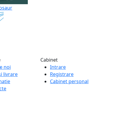
nosaur
e
Cabinet
e noi
Intrare
i livrare
Registrare
matie
Cabinet personal
cte