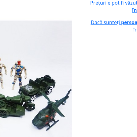
Prețurile pot fi văz
în
Dacă sunteți
persoa
î