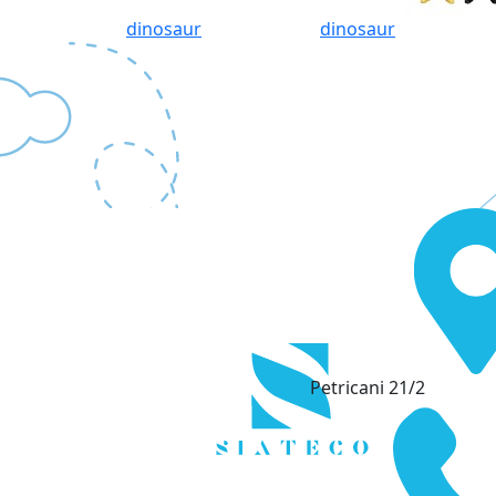
dinosaur
dinosaur
Petricani 21/2