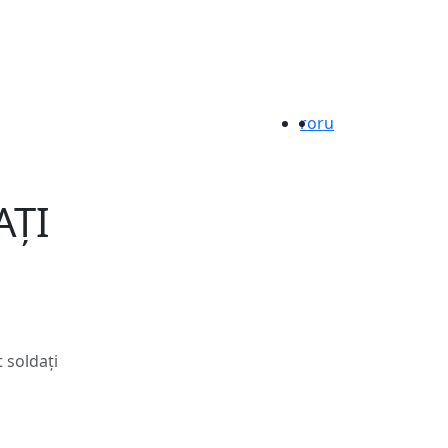
ro
ru
AȚI
t soldați