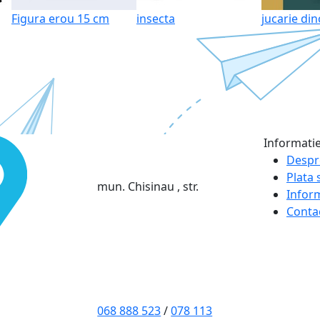
Figura erou 15 cm
insecta
jucarie di
Informati
Despr
Plata s
mun. Chisinau , str.
Infor
Conta
068 888 523
/
078 113