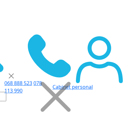
068 888 523
078
Cabinet personal
113 990