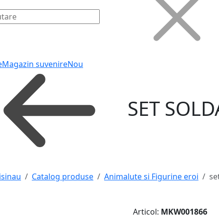
e
Magazin suvenire
Nou
SET SOLD
isinau
Catalog produse
Animalute si Figurine eroi
se
Articol:
MKW001866