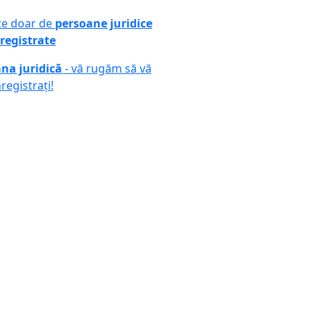
ute doar de
persoane juridice
registrate
na juridică
- vă rugăm să vă
nregistrați!