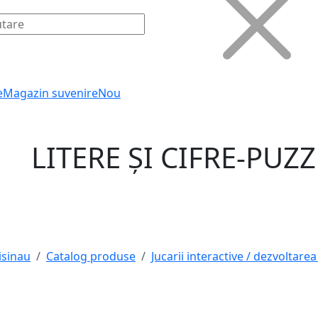
e
Magazin suvenire
Nou
LITERE ȘI CIFRE‑PUZ
isinau
Catalog produse
Jucarii interactive / dezvoltarea