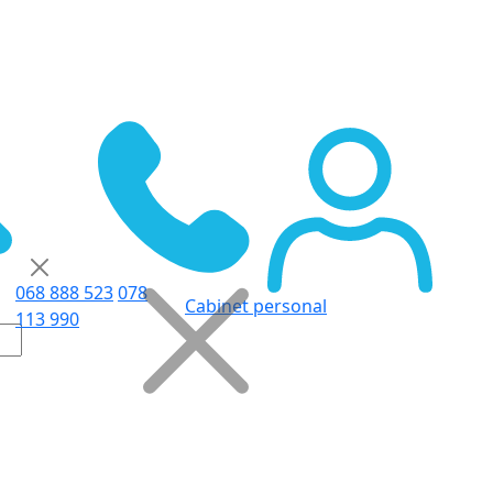
068 888 523
078
Cabinet personal
113 990