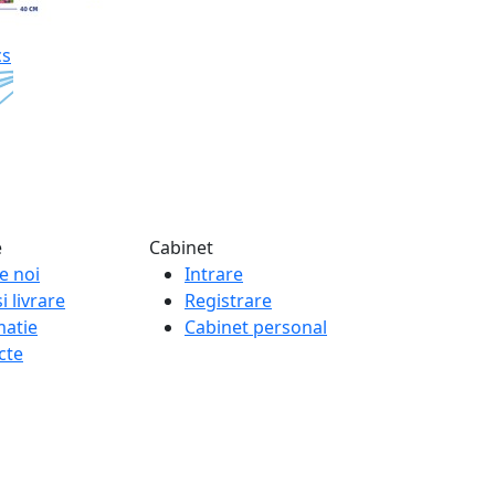
cs
e
Cabinet
e noi
Intrare
i livrare
Registrare
matie
Cabinet personal
cte