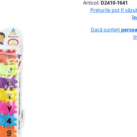
Articol:
D2410-1641
Prețurile pot fi văz
în
Dacă sunteți
persoa
î