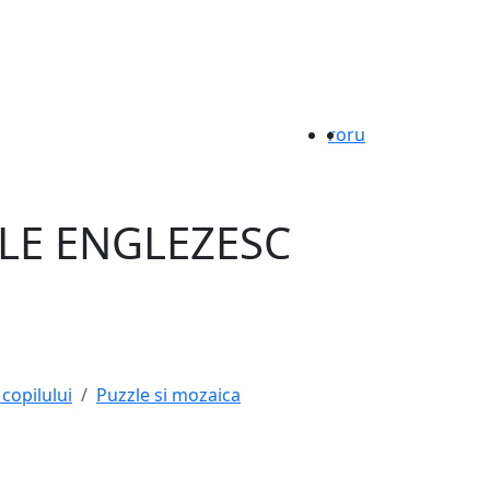
ro
ru
ZLE ENGLEZESC
 copilului
Puzzle si mozaica