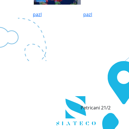
pazl
pazl
Petricani 21/2