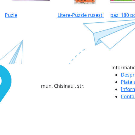
Puzle
Litere‑Puzzle rusești
pazl 180 p
Informati
Despr
Plata s
mun. Chisinau , str.
Infor
Conta