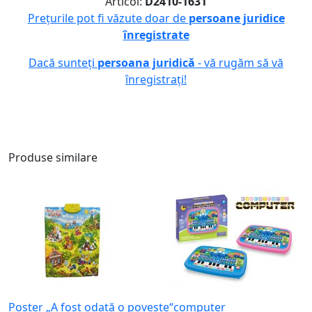
Articol:
D2410-1631
Prețurile pot fi văzute doar de
persoane juridice
înregistrate
Dacă sunteți
persoana juridică
- vă rugăm să vă
înregistrați!
Produse similare
Poster „A fost odată o poveste“
computer