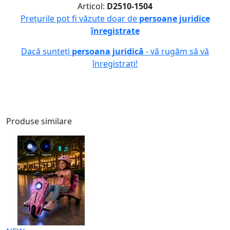
Articol:
D2510-1504
Prețurile pot fi văzute doar de
persoane juridice
înregistrate
Dacă sunteți
persoana juridică
- vă rugăm să vă
înregistrați!
Produse similare