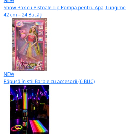
NEW
Show Box cu Pistoale Tip Pompă pentru Apă, Lungime
42 cm – 24 Bucăți
NEW
Păpușă în stil Barbie cu accesorii (6 BUC)