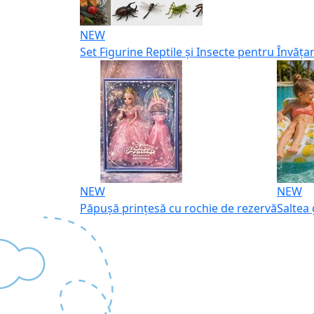
NEW
Set Figurine Reptile și Insecte pentru Învățar
NEW
NEW
Păpușă prințesă cu rochie de rezervă
Saltea 