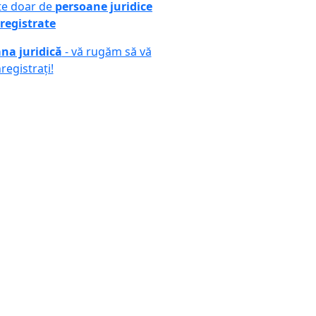
ute doar de
persoane juridice
registrate
na juridică
- vă rugăm să vă
nregistrați!