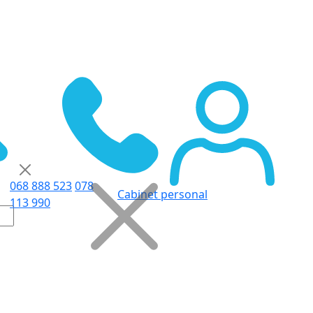
068 888 523
078
Cabinet personal
113 990