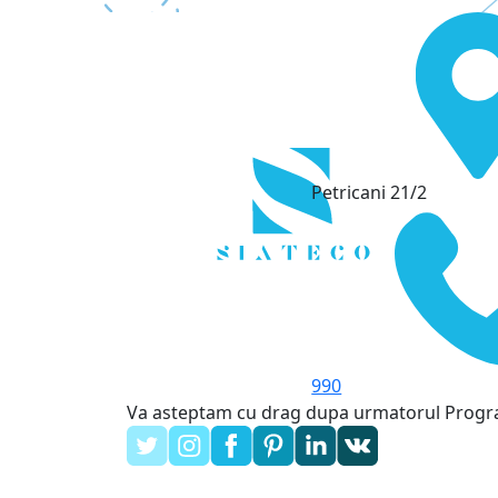
Petricani 21/2
990
Va asteptam cu drag dupa urmatorul Prog