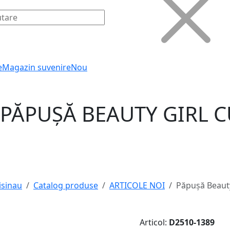
e
Magazin suvenire
Nou
PĂPUȘĂ BEAUTY GIRL C
isinau
Catalog produse
ARTICOLE NOI
Păpușă Beauty 
Articol:
D2510-1389