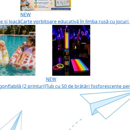
NEW
e și Joacă
Carte vorbitoare educativă în limba rusă cu jocuri 
NEW
gonflabilă (2 printuri)
Tub cu 50 de brățări fosforescente pe