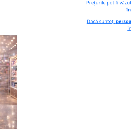
Prețurile pot fi văz
în
Dacă sunteți
persoa
î