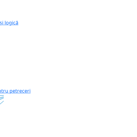
și logică
ntru petreceri