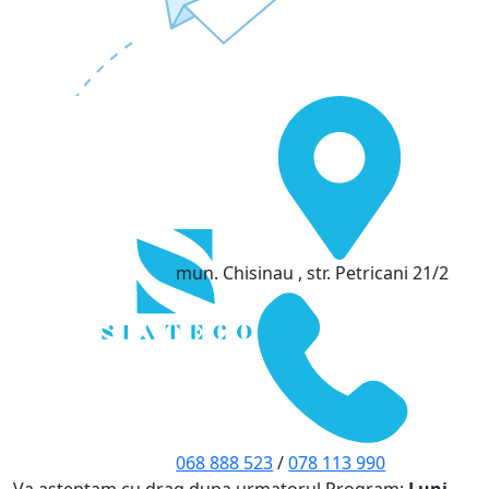
mun. Chisinau , str. Petricani 21/2
068 888 523
/
078 113 990