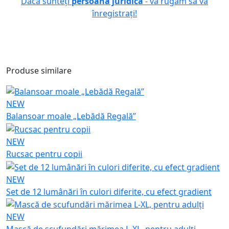
Dacă sunteți
persoana juridică
- vă rugăm să vă
înregistrați!
Produse similare
NEW
Balansoar moale „Lebădă Regală”
NEW
Rucsac pentru copii
NEW
Set de 12 lumânări în culori diferite, cu efect gradient
NEW